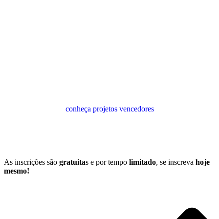
“Vi o quanto é importante o Desafio Liga Jovem oportunizar isso
para as escolas, principalmente pros territórios escolares de periferia,
porque é outra visibilidade, né? São os jovens construindo algo
positivo pro seu território!"
- Maria Gabriela, Professora do Rio Grande do Sul
Inspire-se com os vencedores das
edições anteriores
“O Desafio Liga Jovem foi uma das experiências mais
transformadoras da nossa jornada. Mais do que vencer, crescemos
como equipe, como líderes e como pessoas. Saímos diferentes —
mais preparados, confiantes e conscientes do nosso impacto.”
conheça projetos vencedores
As inscrições são
gratuita
s e por tempo
limitado
, se inscreva
hoje
mesmo!